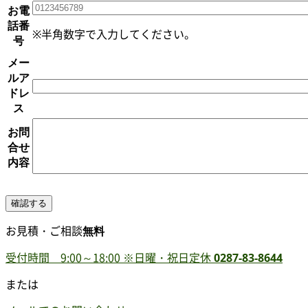
お電
話番
※半角数字で入力してください。
号
メー
ルア
ドレ
ス
お問
合せ
内容
お見積・ご相談
無料
受付時間 9:00～18:00
※日曜・祝日定休
0287-83-8644
または