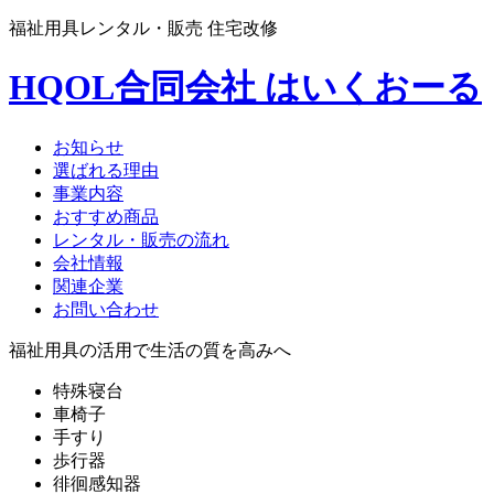
福祉用具レンタル・販売 住宅改修
HQOL合同会社 はいくおーる
お知らせ
選ばれる理由
事業内容
おすすめ商品
レンタル・販売の流れ
会社情報
関連企業
お問い合わせ
福祉用具の活用で生活の質を高みへ
特殊寝台
車椅子
手すり
歩行器
徘徊感知器