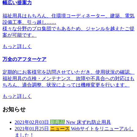
幅広い提案力
福祉用具はもちろん、住環境コーディネーター、建築、電気
設備工事、引っ越し……
様々な分野のプロ集団でもあるため、ジャンルを越えたご提
案が可能です。
もっと詳しく
万全のアフターケア
定期的にお客様宅を訪問させていただき、使用状況の確認、
福祉用具の点検・メンテナンス、故障や不具合への対応はも
ちろん、適合調整、状況によっては機種変更を行います。
もっと詳しく
お知らせ
2021年02月03日
新商品
New 床ずれ防止用具
2021年01月25日
ニュース
Webサイトをリニューアルし
ました！