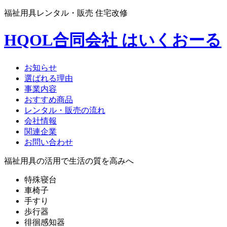
福祉用具レンタル・販売 住宅改修
HQOL合同会社 はいくおーる
お知らせ
選ばれる理由
事業内容
おすすめ商品
レンタル・販売の流れ
会社情報
関連企業
お問い合わせ
福祉用具の活用で生活の質を高みへ
特殊寝台
車椅子
手すり
歩行器
徘徊感知器