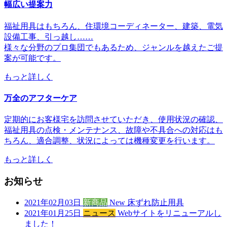
幅広い提案力
福祉用具はもちろん、住環境コーディネーター、建築、電気
設備工事、引っ越し……
様々な分野のプロ集団でもあるため、ジャンルを越えたご提
案が可能です。
もっと詳しく
万全のアフターケア
定期的にお客様宅を訪問させていただき、使用状況の確認、
福祉用具の点検・メンテナンス、故障や不具合への対応はも
ちろん、適合調整、状況によっては機種変更を行います。
もっと詳しく
お知らせ
2021年02月03日
新商品
New 床ずれ防止用具
2021年01月25日
ニュース
Webサイトをリニューアルし
ました！