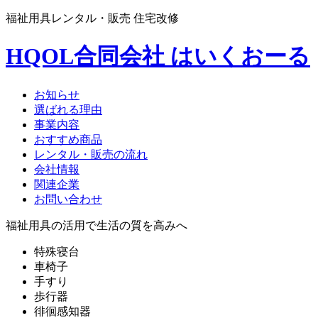
福祉用具レンタル・販売 住宅改修
HQOL合同会社 はいくおーる
お知らせ
選ばれる理由
事業内容
おすすめ商品
レンタル・販売の流れ
会社情報
関連企業
お問い合わせ
福祉用具の活用で生活の質を高みへ
特殊寝台
車椅子
手すり
歩行器
徘徊感知器