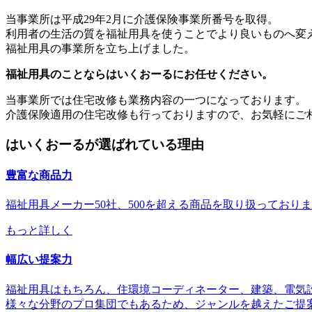
当事業所は平成29年2月に介護保険事業所番号を取得。
利用者の生活の質を福祉用具を使うことでより良いものへ変
福祉用具の事業所を立ち上げました。
福祉用具のことならはいくおーるにお任せください。
当事業所では住宅改修も業務内容の一つになっております。
介護保険適用の住宅改修も行っておりますので、お気軽にご
はいくおーるが選ばれている理由
豊富な商品力
福祉用具メーカー50社、500を超える商品を取り扱ってお
もっと詳しく
幅広い提案力
福祉用具はもちろん、住環境コーディネーター、建築、電気
様々な分野のプロ集団でもあるため、ジャンルを越えたご提