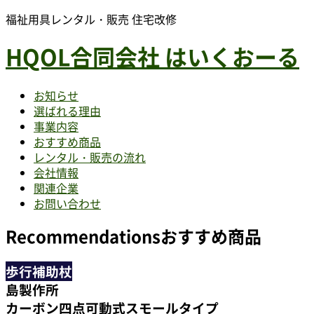
福祉用具レンタル・販売 住宅改修
HQOL合同会社 はいくおーる
お知らせ
選ばれる理由
事業内容
おすすめ商品
レンタル・販売の流れ
会社情報
関連企業
お問い合わせ
Recommendations
おすすめ商品
歩行補助杖
島製作所
カーボン四点可動式スモールタイプ