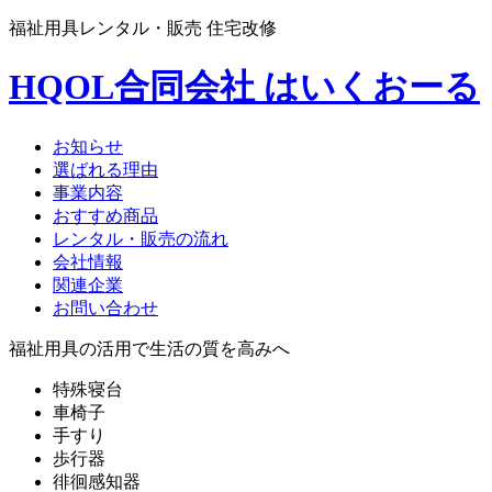
福祉用具レンタル・販売 住宅改修
HQOL合同会社 はいくおーる
お知らせ
選ばれる理由
事業内容
おすすめ商品
レンタル・販売の流れ
会社情報
関連企業
お問い合わせ
福祉用具の活用で生活の質を高みへ
特殊寝台
車椅子
手すり
歩行器
徘徊感知器