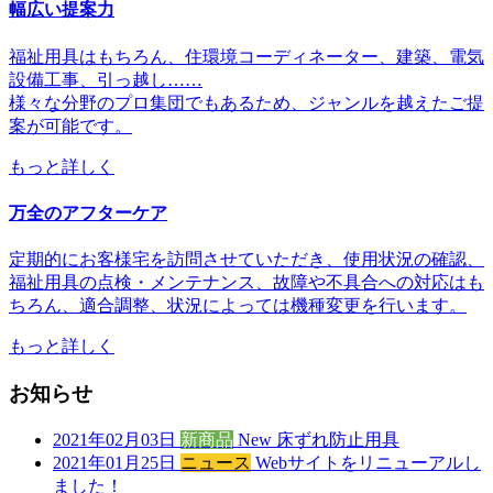
幅広い提案力
福祉用具はもちろん、住環境コーディネーター、建築、電気
設備工事、引っ越し……
様々な分野のプロ集団でもあるため、ジャンルを越えたご提
案が可能です。
もっと詳しく
万全のアフターケア
定期的にお客様宅を訪問させていただき、使用状況の確認、
福祉用具の点検・メンテナンス、故障や不具合への対応はも
ちろん、適合調整、状況によっては機種変更を行います。
もっと詳しく
お知らせ
2021年02月03日
新商品
New 床ずれ防止用具
2021年01月25日
ニュース
Webサイトをリニューアルし
ました！