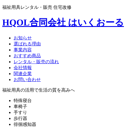
福祉用具レンタル・販売 住宅改修
HQOL合同会社 はいくおーる
お知らせ
選ばれる理由
事業内容
おすすめ商品
レンタル・販売の流れ
会社情報
関連企業
お問い合わせ
福祉用具の活用で生活の質を高みへ
特殊寝台
車椅子
手すり
歩行器
徘徊感知器