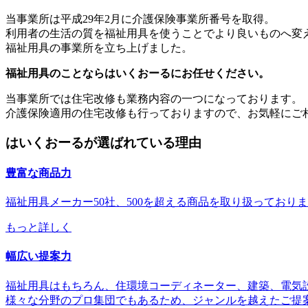
当事業所は平成29年2月に介護保険事業所番号を取得。
利用者の生活の質を福祉用具を使うことでより良いものへ変
福祉用具の事業所を立ち上げました。
福祉用具のことならはいくおーるにお任せください。
当事業所では住宅改修も業務内容の一つになっております。
介護保険適用の住宅改修も行っておりますので、お気軽にご
はいくおーるが選ばれている理由
豊富な商品力
福祉用具メーカー50社、500を超える商品を取り扱ってお
もっと詳しく
幅広い提案力
福祉用具はもちろん、住環境コーディネーター、建築、電気
様々な分野のプロ集団でもあるため、ジャンルを越えたご提